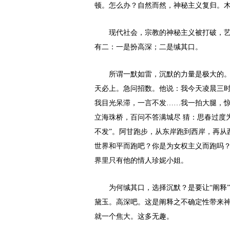
顿。怎么办？自然而然，神秘主义复归。
现代社会，宗教的神秘主义被打破，
有二：一是扮高深；二是缄其口。
所谓一默如雷，沉默的力量是极大的
天必上。急问招数。他说：我今天凌晨三时
我目光呆滞，一言不发……我一拍大腿，惊
立海珠桥，百问不答满城尽 猜：思春过度
不发”。阿甘跑步，从东岸跑到西岸，再从
世界和平而跑吧？你是为女权主义而跑吗
界里只有他的情人珍妮小姐。
为何缄其口，选择沉默？是要让“阐释
黛玉。高深吧。这是阐释之不确定性带来
就一个焦大。这多无趣。