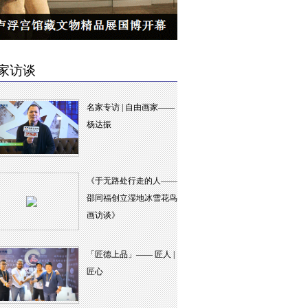
家访谈
名家专访 | 自由画家——
杨达振
《于无路处行走的人——
邵同福创立湿地冰雪花鸟
画访谈》
「匠德上品」—— 匠人 |
匠心