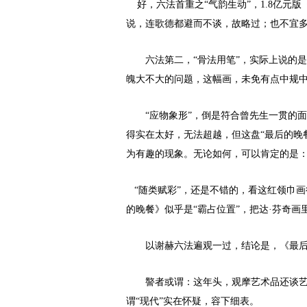
好，六法首重之“气韵生动”，1.8亿元
说，连歌德都避而不谈，故略过；也不宜
六法第二，“骨法用笔”，实际上说的
魄大不大的问题，这幅画，未免有点中规
“应物象形”，倒是符合曾先生一贯的
得实在太好，无法超越，但这盘“最后的晚
为有趣的现象。无论如何，可以肯定的是：
“随类赋彩”，还是不错的，看这红领巾画得
的晚餐》似乎是“霸占位置”，把达·芬奇
以谢赫六法遍观一过，结论是，《最
譥者或谓：这年头，观摩艺术品还谈艺
谓“现代”实在怀疑，容下细表。