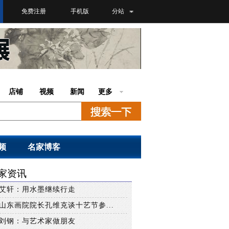
免费注册
手机版
分站
店铺
视频
新闻
更多
频
名家博客
家资讯
艾轩：用水墨继续行走
山东画院院长孔维克谈十艺节参...
刘钢：与艺术家做朋友