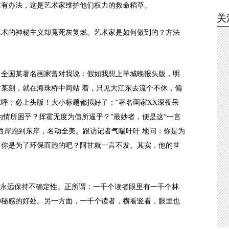
木有办法，这是艺术家维护他们权力的救命稻草。
关
艺术的神秘主义却竟死灰复燃。艺术家是如何做到的？方法
。全国某著名画家曾对我说：假如我想上羊城晚报头版，明
某刻，就在海珠桥中间站 着，只见大江东去流个不休，偏
呼：必上头版！大小标题都拟好了：“著名画家XX深夜呆
为情所困乎？挥霍无度为债所逼乎？”最妙者，便是这“一言
西岸跑到东岸，名动全美。跟访记者气喘吁吁 地问：你是为
？你是为了环保而跑的吧？阿甘就一言不发。其实，他的世
”永远保持不确定性。正所谓：一千个读者眼里有一千个林
神秘感的好处。另一方面，一千个读者，横看竖看，眼里也