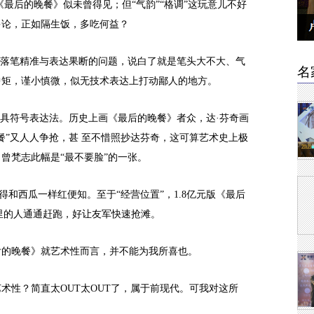
版《最后的晚餐》似未曾得见；但“气韵”“格调”这玩意儿不好
多论，正如隔生饭，多吃何益？
是落笔精准与表达果断的问题，说白了就是笔头大不大、气
名
中矩，谨小慎微，似无技术表达上打动鄙人的地方。
面具符号表达法。历史上画《最后的晚餐》者众，达·芬奇画
餐”又人人争抢，甚 至不惜照抄达芬奇，这可算艺术史上极
曾梵志此幅是“最不要脸”的一张。
和西瓜一样红便知。至于“经营位置”，1.8亿元版《最后
画里的人通通赶跑，好让友军快速抢滩。
后的晚餐》就艺术性而言，并不能为我所喜也。
术性？简直太OUT太OUT了，属于前现代。可我对这所