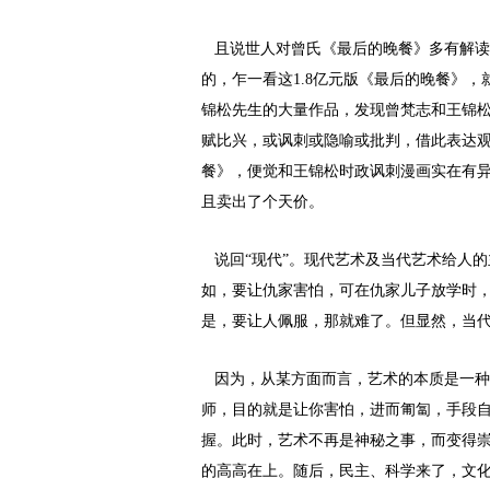
且说世人对曾氏《最后的晚餐》多有解读
的，乍一看这1.8亿元版《最后的晚餐》
锦松先生的大量作品，发现曾梵志和王锦
赋比兴，或讽刺或隐喻或批判，借此表达观
餐》，便觉和王锦松时政讽刺漫画实在有
且卖出了个天价。
说回“现代”。现代艺术及当代艺术给人
如，要让仇家害怕，可在仇家儿子放学时
是，要让人佩服，那就难了。但显然，当
因为，从某方面而言，艺术的本质是一种
师，目的就是让你害怕，进而匍匐，手段自
握。此时，艺术不再是神秘之事，而变得
的高高在上。随后，民主、科学来了，文