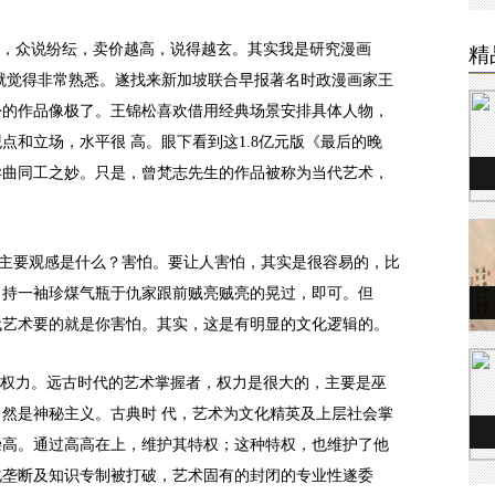
，众说纷纭，卖价越高，说得越玄。其实我是研究漫画
精
，就觉得非常熟悉。遂找来新加坡联合早报著名时政漫画家王
松的作品像极了。王锦松喜欢借用经典场景安排具体人物，
点和立场，水平很 高。眼下看到这1.8亿元版《最后的晚
异曲同工之妙。只是，曾梵志先生的作品被称为当代艺术，
的主要观感是什么？害怕。要让人害怕，其实是很容易的，比
，持一袖珍煤气瓶于仇家跟前贼亮贼亮的晃过，即可。但
代艺术要的就是你害怕。其实，这是有明显的文化逻辑的。
权力。远古时代的艺术掌握者，权力是很大的，主要是巫
然是神秘主义。古典时 代，艺术为文化精英及上层社会掌
崇高。通过高高在上，维护其特权；这种特权，也维护了他
化垄断及知识专制被打破，艺术固有的封闭的专业性遂委