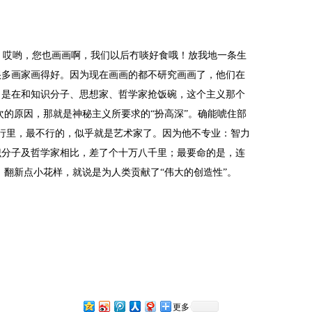
：哎哟，您也画画啊，我们以后冇啖好食哦！放我地一条生
很多画家画得好。因为现在画画的都不研究画画了，他们在
，是在和知识分子、思想家、哲学家抢饭碗，这个主义那个
次的原因，那就是神秘主义所要求的“扮高深”。确能唬住部
5行里，最不行的，似乎就是艺术家了。因为他不专业：智力
识分子及哲学家相比，差了个十万八千里；最要命的是，连
，翻新点小花样，就说是为人类贡献了“伟大的创造性”。
更多