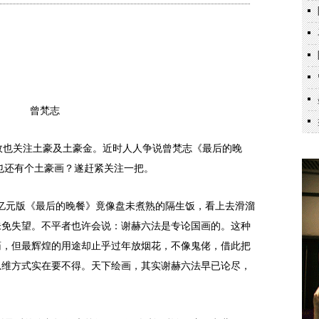
曾梵志
故也关注土豪及土豪金。近时人人争说曾梵志《最后的晚
非也还有个土豪画？遂赶紧关注一把。
8亿元版《最后的晚餐》竟像盘未煮熟的隔生饭，看上去滑溜
未免失望。不平者也许会说：谢赫六法是专论国画的。这种
药，但最辉煌的用途却止乎过年放烟花，不像鬼佬，借此把
思维方式实在要不得。天下绘画，其实谢赫六法早已论尽，