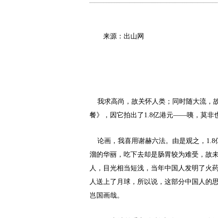
来源：出山网
我求高尚，故关怀人类；同时随大流，
餐》，因它拍出了1.8亿港元——咦，莫
论画，我喜用谢赫六法。由是观之，1.
溜的华丽，吃下去却是肠胃较为难受，故
人，目光相当短浅，当年中国人发明了火
人送上了月球，所以说，这部分中国人的
岂国画哉。